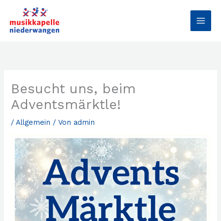
Zum
MAI
Inhalt
MEN
springen
Besucht uns, beim
Adventsmärktle!
/
Allgemein
/ Von
admin