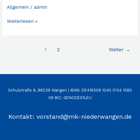
Allgemein
/
admin
Weiterlesen »
1
2
Weiter
→
Schulstraße 8, 88239 Wangen | IBAN: DE416509 1040 0134 1580
08 BIC: GENODES1LEU
Kontakt: vorstand@mk-niederwangen.de