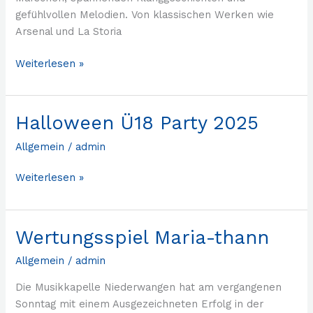
gefühlvollen Melodien. Von klassischen Werken wie
Arsenal und La Storia
Weiterlesen »
Halloween Ü18 Party 2025
Halloween
Ü18
Allgemein
/
admin
Party
2025
Weiterlesen »
Wertungsspiel Maria-thann
Wertungsspiel
Maria-
Allgemein
/
admin
thann
Die Musikkapelle Niederwangen hat am vergangenen
Sonntag mit einem Ausgezeichneten Erfolg in der