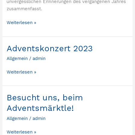
unvergesslichen Erinnerungen des vergangenen Jahres
zusammenfasst.
Weiterlesen »
Adventskonzert 2023
Adventskonzert
2023
Allgemein
/
admin
Weiterlesen »
Besucht uns, beim
Besucht
uns,
Adventsmärktle!
beim
Adventsmärktle!
Allgemein
/
admin
Weiterlesen »