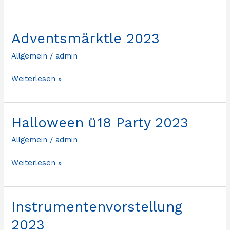
Adventsmärktle 2023
Adventsmärktle
2023
Allgemein
/
admin
Weiterlesen »
Halloween ü18 Party 2023
Halloween
ü18
Allgemein
/
admin
Party
2023
Weiterlesen »
Instrumentenvorstellung
Instrumentenvorstellung
2023
2023