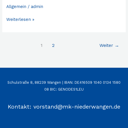
Allgemein
/
admin
Weiterlesen »
1
2
Weiter
→
Schulstraße 8, 88239 Wangen | IBAN: DE416509 1040 0134 1580
08 BIC: GENODES1LEU
Kontakt: vorstand@mk-niederwangen.de