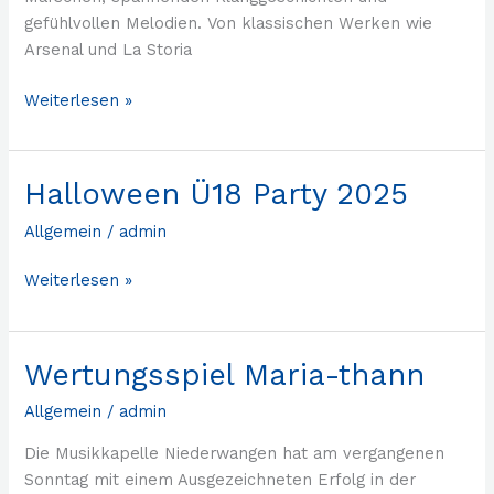
gefühlvollen Melodien. Von klassischen Werken wie
Arsenal und La Storia
Weiterlesen »
Halloween Ü18 Party 2025
Halloween
Ü18
Allgemein
/
admin
Party
2025
Weiterlesen »
Wertungsspiel Maria-thann
Wertungsspiel
Maria-
Allgemein
/
admin
thann
Die Musikkapelle Niederwangen hat am vergangenen
Sonntag mit einem Ausgezeichneten Erfolg in der