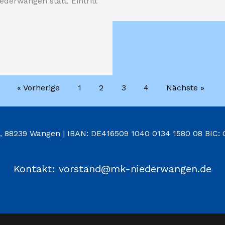
ederwangen statt. Eintritt
« Vorherige
1
2
3
4
Nächste »
8, 88239 Wangen | IBAN: DE416509 1040 0134 1580 08 BIC
Kontakt: vorstand@mk-niederwangen.de