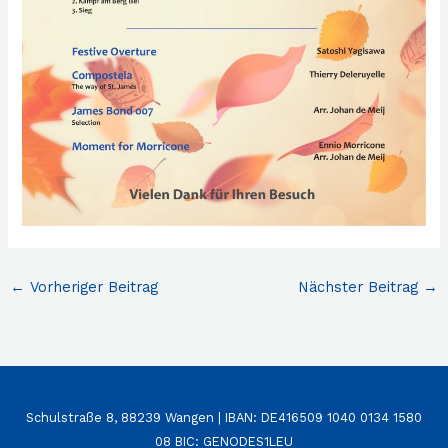
←
Vorheriger Beitrag
Nächster Beitrag
→
Schulstraße 8, 88239 Wangen | IBAN: DE416509 1040 0134 1580
08 BIC: GENODES1LEU